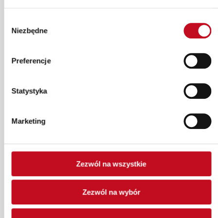
Wybór
Niezbędne
zgody
Company data
Preferencje
Recordati Polska sp. z o.o.
Statystyka
Al. Armii Ludowej 26
00-609 Warszawa
Marketing
Tel: +48 22 206 84 50
NIP: 9451933649
KRS: 0000099901
Follow us
Employer’s Profile
Zezwól na wszystkie
Zezwól na wybór
Privacy Policy