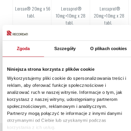
Lercan® 20mg x 56
Lercaprel®
Lercaprel®
tabl.
10mg+10mg x 28
20mg+10mg x 28
tabl.
tabl.
Lercaprel®
NEBINAD® 5mg x28
XIMVE® 10mg x 30
Zgoda
Szczegóły
O plikach cookies
20mg+20mg x 28
tabl.
tabl.
tabl.
Niniejsza strona korzysta z plików cookie
Wykorzystujemy pliki cookie do spersonalizowania treści i
XIMVE® 20mg x 30
XIMVE® 40mg x 30
reklam, aby oferować funkcje społecznościowe i
tabl.
tabl.
analizować ruch w naszej witrynie. Informacje o tym, jak
korzystasz z naszej witryny, udostępniamy partnerom
społecznościowym, reklamowym i analitycznym.
Partnerzy mogą połączyć te informacje z innymi danymi
otrzymanymi od Ciebie lub uzyskanymi podczas
korzystania z ich usług.
Polski
|
English